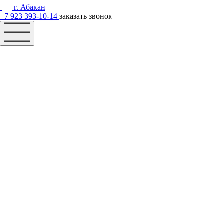
г. Абакан
+7 923 393-10-14
заказать звонок
Наш фонд
Помощь
Акции
Контакты