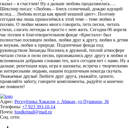
сказал – я счастлив! Ну а дальше любовь продолжилась….
Шекспир писал: «Любовь – блеск солнечный, дождю идущий
вслед… Любовь всегда как яркий вешний цвет». Поэтому
сегодня мы лишь прикоснёмся к этой теме – теме любви в
поэзии. О любви можно много говорить, петь песни, читать
стихи, слагать легенды и просто с нею жить. Сегодня 06 апреля
час поэзии в благотворительном фонде «Кристалл» был
полностью посвящен любви, любви друг к другу, любви к детям
и внукам, любви к природе. Подопечные фонда под
руководством Зинаиды Носивец в дружной, теплой атмосфере
читали стихи и пели песни, признавались друг другу в любви и
вспоминали добрыми словами тех, кого сегодня нет с нами. Ну а
дальше, репетиция хора, игра в шахматы, встреча с творческими
и интересными людьми, нашим подопечным некогда скучать.
Уважаемые друзья! Любите друг друга, уважайте, цените,
проявляйте заботу, говорите комплименты, радуйте и конечно
же помните!
Адрес:
Республика Хакасия, г. Абакан, ул Пушкина, 36
Телефоны:
+7 923 393-10-14
Почта:
fondkristall@mail.ru
Соц. сети: