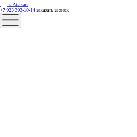
г. Абакан
+7 923 393-10-14
заказать звонок
Наш фонд
Помощь
Акции
Контакты