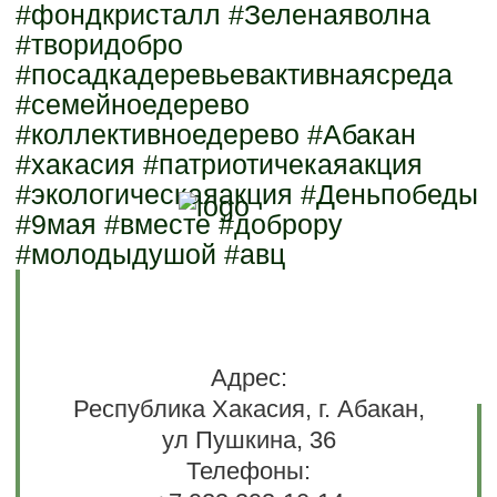
#фондкристалл #Зеленаяволна
#творидобро
#посадкадеревьевактивнаясреда
#семейноедерево
#коллективноедерево #Абакан
#хакасия #патриотичекаяакция
#экологическаяакция #Деньпобеды
#9мая #вместе #доброру
#молодыдушой #авц
Адрес:
Республика Хакасия, г. Абакан,
ул Пушкина, 36
Телефоны: