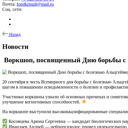
Почта:
fondkristall@mail.ru
Соц. сети:
Назад
Новости
Воркшоп, посвященный Дню борьбы с 
20 сентября в честь Всемирного дня борьбы с болезнью Альц
шагом в повышении осведомленности о болезни и профилакти
Участники воркшопа узнали об основных причинах и симптомах
улучшение когнитивных способностей.
На воркшопе выступили высококвалифицированные специалист
Косовцева Арюна Сергеевна — кандидат биологических наук
Ивандаев Андрей — нейропсихолог, провел увлекательную не