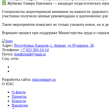
Жуйкова Тамара Павловна — кандидат педагогических наук,
Специалисты акцентировали внимание на важности здорового 
участники получили ценные рекомендации и вдохновение для з
Такие мероприятия помогают не только узнавать новое, но и д
Воркшоп прошел при поддержке Министерства труда и социал
Адрес:
Республика Хакасия, г. Абакан, ул Пушкина, 36
Телефоны:
+7 923 393-10-14
Почта:
fondkristall@mail.ru
Соц. сети:
Разработка сайта:
tolacompany.ru
О НАС
О фонде
Проекты
Новости
Вакансии