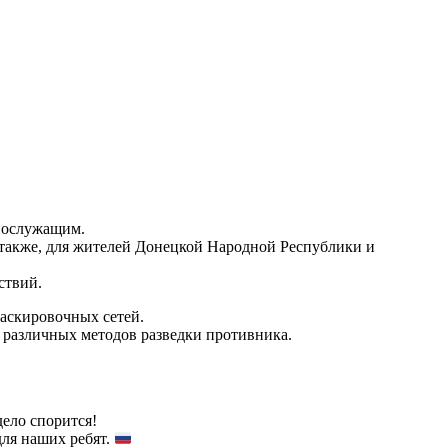
нослужащим.
а также, для жителей Донецкой Народной Республики и
ствий.
маскировочных сетей.
т различных методов разведки противника.
ело спорится!
для наших ребят.