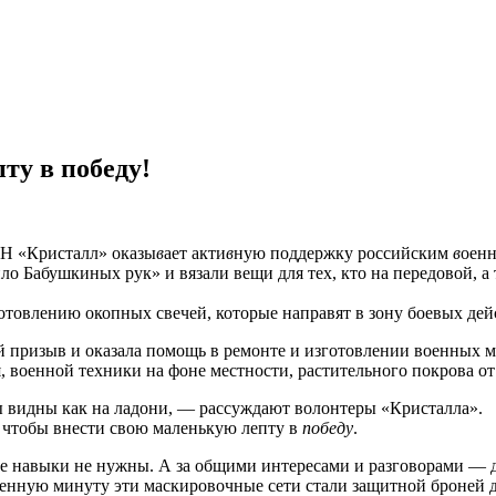
ту в победу!
Н «Кристалл» оказы
в
ает акти
в
ную поддержку российским
в
оен
ло Бабушкиных рук» и вязали вещи для тех, кто на передовой, 
отовлению окопных свечей, которые направят в зону боевых дей
й призыв и оказала помощь в ремонте и изготовлении военных 
, военной техники на фоне местности, растительного покрова о
 видны как на ладони, — рассуждают волонтеры «Кристалла».
 чтобы внести свою маленькую лепту в
победу
.
ые навыки не нужны. А за общими интересами и разговорами — д
еленную минуту эти маскировочные сети стали защитной броней 