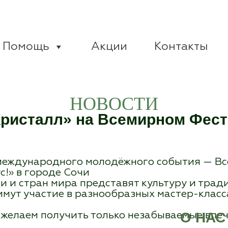
Помощь
Акции
Контакты
НОВОСТИ
ристалл» на Всемирном Фест
 международного молодёжного события — В
!» в городе Сочи
ии и стран мира представят культуру и тра
мут участие в разнообразных мастер-класс
О НАС
желаем получить только незабываемые впе