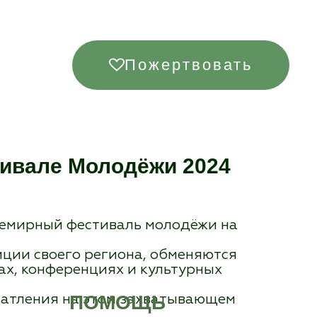
Пожертвовать
ивале Молодёжи 2024
семирный фестиваль молодёжи на
диции своего региона, обменяются
ах, конференциях и культурных
ПОМОЩЬ
чатления на этом захватывающем