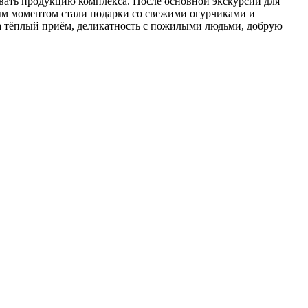
бовать продукцию комплекса. После основной экскурсии для
ым моментом стали подарки со свежими огурчиками и
 тёплый приём, деликатность с пожилыми людьми, добрую