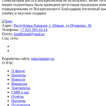
стимуляторов роста в Воскресенском не используют. Более того
наших подопечных была проведена дегустация продукции комп
помидорчиками от Воскресенского! Благодарим тепличный ко
улыбку и вкусные подарки.
Адрес:
Республика Хакасия, г. Абакан, ул Пушкина, 36
Телефоны:
+7 923 393-10-14
Почта:
fondkristall@mail.ru
Соц. сети:
Разработка сайта:
tolacompany.ru
О НАС
О фонде
Проекты
Новости
Вакансии
Документы
СМИ о нас
Отчёты
Награды
Положения