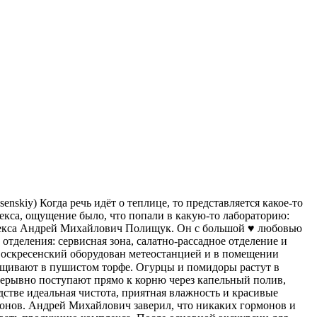
skiy) Когда речь идёт о теплице, то представляется какое-то
екса, ощущение было, что попали в какую-то лабораторию:
плекса Андрей Михайлович Полищук. Он с большой
♥️
любовью
отделения: сервисная зона, салатно-рассадное отделение и
Воскресенский оборудован метеостанцией и в помещении
ращивают в пушистом торфе. Огурцы и помидоры растут в
прерывно поступают прямо к корню через капельный полив,
дстве идеальная чистота, приятная влажность и красивые
монов. Андрей Михайлович заверил, что никаких гормонов и