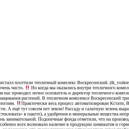
талл посетили тепличный комплекс Воскресенский. (tk_voskresen
очень чисто.
Но когда мы оказались внутри тепличного компл
для нас проводил лично основатель и директор тепличного ком
ыращивания растений. В тепличном комплексе Воскресенский три 
ологиям.
Практически весь процесс автоматизирован Кстати, 
сти. А ещё тут совсем нет земли! Рассаду и салатную зелень вы
стекловата» в пакете), а удобрения и минеральные вещества не
ень занимательной. Подопечные фонда отметили, что на произво
особенно всех волновало наличие в продукции химикатов и гор