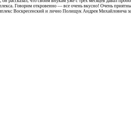
, он рассказал, что своим внукам уже с трех месяцев давал про
лекса. Говорим откровенно — все очень вкусно! Очень приятн
мплекс Воскресенский и лично Полищук Андрея Михайловича за