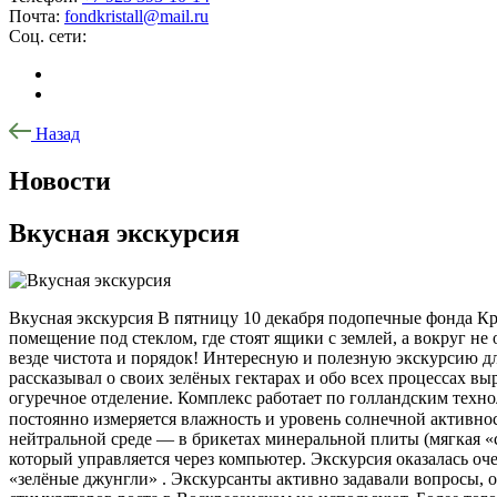
Почта:
fondkristall@mail.ru
Соц. сети:
Назад
Новости
Вкусная экскурсия
Вкусная экскурсия В пятницу 10 декабря подопечные фонда Крис
помещение под стеклом, где стоят ящики с землей, а вокруг не 
везде чистота и порядок! Интересную и полезную экскурсию 
рассказывал о своих зелёных гектарах и обо всех процессах в
огуречное отделение. Комплекс работает по голландским техн
постоянно измеряется влажность и уровень солнечной активно
нейтральной среде — в брикетах минеральной плиты (мягкая «
который управляется через компьютер. Экскурсия оказалась оч
«зелёные джунгли» . Экскурсанты активно задавали вопросы, 