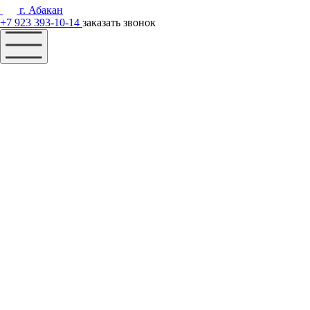
г. Абакан
+7 923 393-10-14
заказать звонок
Наш фонд
Помощь
Акции
Контакты