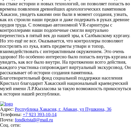
на стыке истории и новых технологий, он позволяет попасть во
времена появления древнейших археологических памятников
Хакасии, увидеть какими они были в момент создания, узнать,
как их строили наши предки и даже подержать в руках древние
орудия труда. С помощью автономной VR-гарнитуры с
контроллерами наши подопечные смогли виртуально
перенестись в пятый век до нашей эры, к Салбыкскому кургану.
Но это ещё не все. Оказывается, что контроллеры позволяют
пострелять из лука, взять предметы утвари и топор,
взаимодействовать с интерактивным окружением. Это очень
здорово! Но особенно интересно было попасть внутрь кургана и
увидеть, как все было внутри. На протяжении всего действия,
каждого участника сопровождает виртуальный экскурсовод. Он
рассказывает об истории создания памятника.
Благотворительный фонд социальной поддержки населения
Кристалл благодарит Хакасский национальный краеведческий
музей имени Л.Р.Кызласова за такую возможность прикоснуться
к истории нашей республики.
Адрес:
Республика Хакасия, г. Абакан, ул Пушкина, 36
Телефоны:
+7 923 393-10-14
Почта:
fondkristall@mail.ru
Соц. сети: