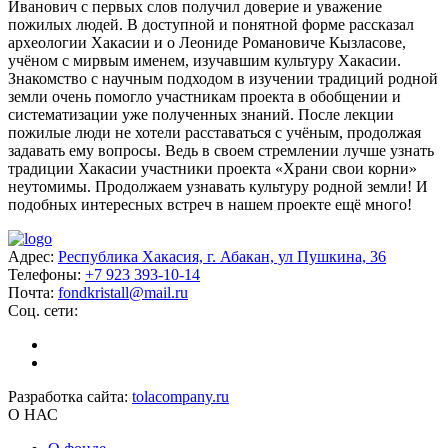
Иванович с первых слов получил доверие и уважение
пожилых людей. В доступной и понятной форме рассказал
археологии Хакасии и о Леониде Романовиче Кызласове,
учёном с мирвым именем, изучавшим культуру Хакасии.
Знакомство с научным подходом в изучении традиций родной
земли очень помогло участникам проекта в обобщении и
систематизации уже полученных знаний. После лекции
пожилые люди не хотели расставаться с учёным, продолжая
задавать ему вопросы. Ведь в своем стремлении лучше узнать
традиции Хакасии участники проекта «Храни свои корни»
неутомимы. Продолжаем узнавать культуру родной земли! И
подобных интересных встреч в нашем проекте ещё много!
Адрес:
Республика Хакасия, г. Абакан, ул Пушкина, 36
Телефоны:
+7 923 393-10-14
Почта:
fondkristall@mail.ru
Соц. сети:
Разработка сайта:
tolacompany.ru
О НАС