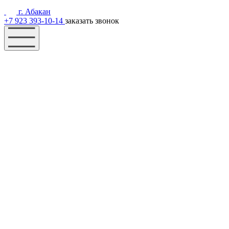
г. Абакан
+7 923 393-10-14
заказать звонок
Наш фонд
Помощь
Акции
Контакты