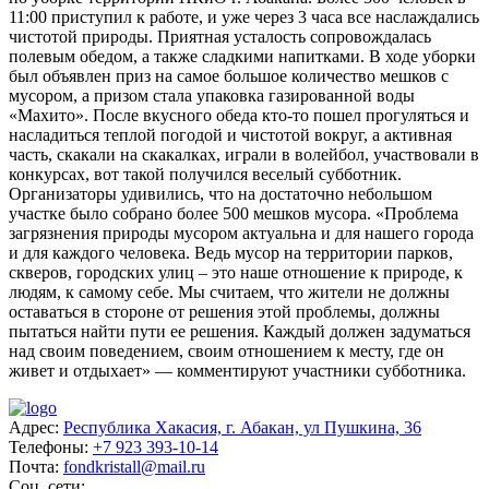
11:00 приступил к работе, и уже через 3 часа все наслаждались
чистотой природы. Приятная усталость сопровождалась
полевым обедом, а также сладкими напитками. В ходе уборки
был объявлен приз на самое большое количество мешков с
мусором, а призом стала упаковка газированной воды
«Махито». После вкусного обеда кто-то пошел прогуляться и
насладиться теплой погодой и чистотой вокруг, а активная
часть, скакали на скакалках, играли в волейбол, участвовали в
конкурсах, вот такой получился веселый субботник.
Организаторы удивились, что на достаточно небольшом
участке было собрано более 500 мешков мусора. «Проблема
загрязнения природы мусором актуальна и для нашего города
и для каждого человека. Ведь мусор на территории парков,
скверов, городских улиц – это наше отношение к природе, к
людям, к самому себе. Мы считаем, что жители не должны
оставаться в стороне от решения этой проблемы, должны
пытаться найти пути ее решения. Каждый должен задуматься
над своим поведением, своим отношением к месту, где он
живет и отдыхает» — комментируют участники субботника.
Адрес:
Республика Хакасия, г. Абакан, ул Пушкина, 36
Телефоны:
+7 923 393-10-14
Почта:
fondkristall@mail.ru
Соц. сети: