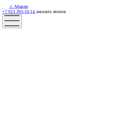
г. Абакан
+7 923 393-10-14
заказать звонок
Наш фонд
Помощь
Акции
Контакты