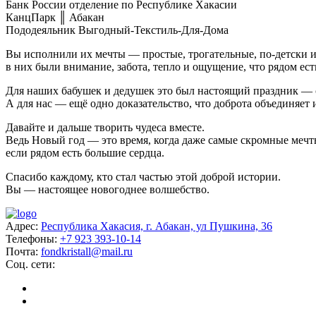
Банк России отделение по Республике Хакасии
КанцПарк ║ Абакан
Пододеяльник Выгодный-Текстиль-Для-Дома
Вы исполнили их мечты — простые, трогательные, по-детски и
в них были внимание, забота, тепло и ощущение, что рядом ест
Для наших бабушек и дедушек это был настоящий праздник — с
А для нас — ещё одно доказательство, что доброта объединяет и
Давайте и дальше творить чудеса вместе.
Ведь Новый год — это время, когда даже самые скромные мечт
если рядом есть большие сердца.
Спасибо каждому, кто стал частью этой доброй истории.
Вы — настоящее новогоднее волшебство.
Адрес:
Республика Хакасия, г. Абакан, ул Пушкина, 36
Телефоны:
+7 923 393-10-14
Почта:
fondkristall@mail.ru
Соц. сети: