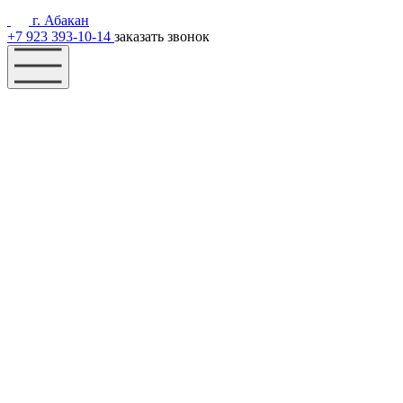
г. Абакан
+7 923 393-10-14
заказать звонок
Наш фонд
Помощь
Акции
Контакты