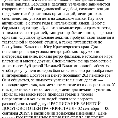
начали занятия. Бабушки и дедушки увлеченно занимаются
оздоровительной скандинавской ходьбой, слушают лекции
представителей различных организаций, медицинских
специалистов, учатся петь на хакасском языке. Изучают
английский, а с этого года и итальянский языки. Поют с
бардами под гитару, обучаются компьютерной грамотности,
занимаются изотерапией, танцуют арабские танцы, вырезают
оригами, слушают духовные лекции, пробуют свои таланты в
театральной и хоровой студии, а также путешествия по
Республике Хакасия и Югу Красноярского края. Для
пенсионеров в досуговом центре работают кружки по
интересам: вязание, показы ретро-фильмов, настольные игры,
плетение и многие другие. Специалисты фонда совместно с
директором Зубаревой Натальей Владимировной заботятся,
чтобы досуг у пенсионеров был максимально разнообразным
и интересным. Досуговый центр посещают 263 пенсионера.
Они общаются, занимаются увлекательными делами —
проводят время так, как мечтают многие из их сверстников. У
них практически не остается времени для печали и уныния.
Приглашаем волонтеров преподавателей в любом
направлении и конечно людей пожилого возраста
разнообразить свой досуг! РАСПИСАНИЕ ЗАНЯТИЙ
ДОСУГОВОГО ЦЕНТРА «КРИСТАЛЛ» 02 сентября — 06
сентября 2019г. в расписании возможны изменения! День
недели ПОНЕДЕЛЬНИК ВТОРНИК СРЕДА ЧЕТВЕРГ