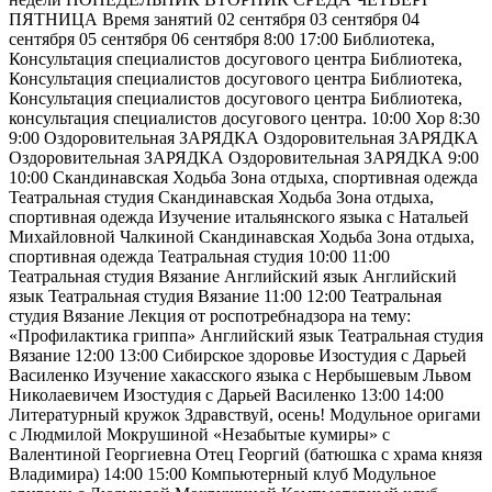
ПЯТНИЦА Время занятий 02 сентября 03 сентября 04
сентября 05 сентября 06 сентября 8:00 17:00 Библиотека,
Консультация специалистов досугового центра Библиотека,
Консультация специалистов досугового центра Библиотека,
Консультация специалистов досугового центра Библиотека,
консультация специалистов досугового центра. 10:00 Хор 8:30
9:00 Оздоровительная ЗАРЯДКА Оздоровительная ЗАРЯДКА
Оздоровительная ЗАРЯДКА Оздоровительная ЗАРЯДКА 9:00
10:00 Скандинавская Ходьба Зона отдыха, спортивная одежда
Театральная студия Скандинавская Ходьба Зона отдыха,
спортивная одежда Изучение итальянского языка с Натальей
Михайловной Чалкиной Скандинавская Ходьба Зона отдыха,
спортивная одежда Театральная студия 10:00 11:00
Театральная студия Вязание Английский язык Английский
язык Театральная студия Вязание 11:00 12:00 Театральная
студия Вязание Лекция от роспотребнадзора на тему:
«Профилактика гриппа» Английский язык Театральная студия
Вязание 12:00 13:00 Сибирское здоровье Изостудия с Дарьей
Василенко Изучение хакасского языка с Нербышевым Львом
Николаевичем Изостудия с Дарьей Василенко 13:00 14:00
Литературный кружок Здравствуй, осень! Модульное оригами
с Людмилой Мокрушиной «Незабытые кумиры» с
Валентиной Георгиевна Отец Георгий (батюшка с храма князя
Владимира) 14:00 15:00 Компьютерный клуб Модульное