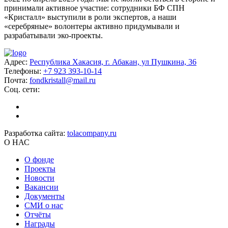
принимали активное участие: сотрудники БФ СПН
«Кристалл» выступили в роли экспертов, а наши
«серебряные» волонтеры активно придумывали и
разрабатывали эко-проекты.
Адрес:
Республика Хакасия, г. Абакан, ул Пушкина, 36
Телефоны:
+7 923 393-10-14
Почта:
fondkristall@mail.ru
Соц. сети:
Разработка сайта:
tolacompany.ru
О НАС
О фонде
Проекты
Новости
Вакансии
Документы
СМИ о нас
Отчёты
Награды