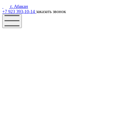
г. Абакан
+7 923 393-10-14
заказать звонок
Наш фонд
Помощь
Акции
Контакты