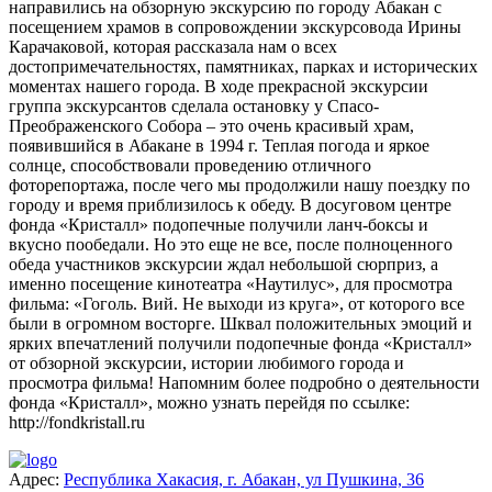
направились на обзорную экскурсию по городу Абакан с
посещением храмов в сопровождении экскурсовода Ирины
Карачаковой, которая рассказала нам о всех
достопримечательностях, памятниках, парках и исторических
моментах нашего города. В ходе прекрасной экскурсии
группа экскурсантов сделала остановку у Спасо-
Преображенского Собора – это очень красивый храм,
появившийся в Абакане в 1994 г. Теплая погода и яркое
солнце, способствовали проведению отличного
фоторепортажа, после чего мы продолжили нашу поездку по
городу и время приблизилось к обеду. В досуговом центре
фонда «Кристалл» подопечные получили ланч-боксы и
вкусно пообедали. Но это еще не все, после полноценного
обеда участников экскурсии ждал небольшой сюрприз, а
именно посещение кинотеатра «Наутилус», для просмотра
фильма: «Гоголь. Вий. Не выходи из круга», от которого все
были в огромном восторге. Шквал положительных эмоций и
ярких впечатлений получили подопечные фонда «Кристалл»
от обзорной экскурсии, истории любимого города и
просмотра фильма! Напомним более подробно о деятельности
фонда «Кристалл», можно узнать перейдя по ссылке:
http://fondkristall.ru
Адрес:
Республика Хакасия, г. Абакан, ул Пушкина, 36