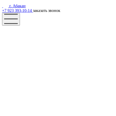
г. Абакан
+7 923 393-10-14
заказать звонок
Наш фонд
Помощь
Акции
Контакты