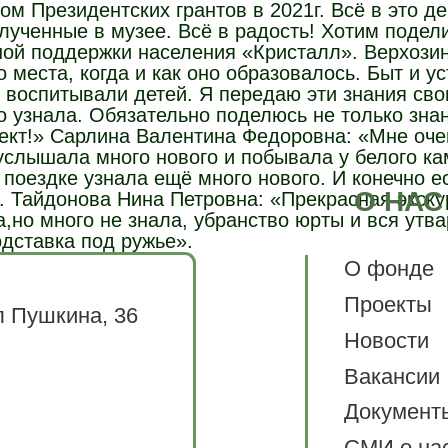
м Президентских грантов в 2021г. Всё в это де
полученные в музее. Всё в радость! Хотим поде
ной поддержки населения «Кристалл». Верхоз
 места, когда и как оно образовалось. Быт и ус
и воспитывали детей. Я передаю эти знания сво
о узнала. Обязательно поделюсь не только зна
ект!» Сарлина Валентина Федоровна: «Мне оче
услышала много нового и побывала у белого кам
 поездке узнала ещё много нового. И конечно ес
О НАС
. Тайдонова Нина Петровна: «Прекрасная экску
а,но много не знала, убранство юрты и вся утва
дставка под ружье».
О фонде
Проекты
л Пушкина, 36
Новости
Вакансии
Документ
СМИ о на