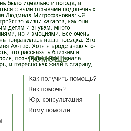
нь было идеально и погода, и
литься с вами отзывами подопечных
ина Людмила Митрофановна: «Я
тройство жизни хакасов, как они
им детям и внукам, много
ниями, но и эмоциями. Всё очень
нь понравилась наша поездка. Это
ня Ах-тас. Хотя я вроде знаю что-
ть, что рассказать близким и
ПОМОЩЬ
рсия, познавательная, узнала
рь, интересно как жили в старину,
Как получить помощь?
Как помочь?
Юр. консультация
Кому помогли
ы
с