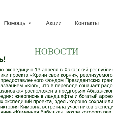
Помощь
Акции
Контакты
НОВОСТИ
ь!
ю экспедицию 13 апреля в Хакасский республи
ники проекта «Храни свои корни», реализуемого
предоставленного Фондом Президентских гранто
названием «Кюг», что в переводе означает радо
зановка» расположен в предгорьях Абаканского
ледия: живописные ландшафты и богатый архео
х экспедиций проекта, здесь хорошо сохранил
иктория Кимовна встретила участников экспеди
яние «Каменная бабушка», возле которого раз 