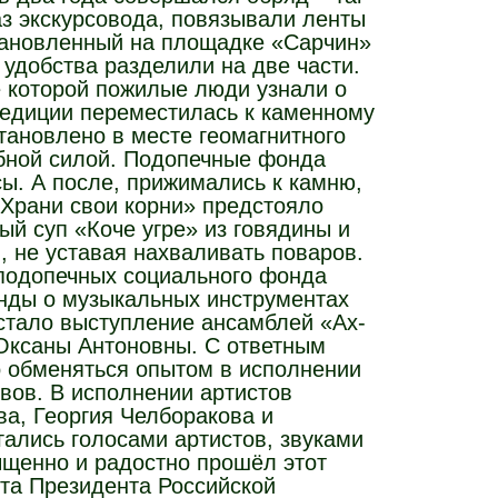
аз экскурсовода, повязывали ленты
становленный на площадке «Сарчин»
удобства разделили на две части.
е которой пожилые люди узнали о
спедиции переместилась к каменному
становлено в месте геомагнитного
ебной силой. Подопечные фонда
ы. А после, прижимались к камню,
«Храни свои корни» предстояло
ый суп «Коче угре» из говядины и
 не уставая нахваливать поваров.
подопечных социального фонда
енды о музыкальных инструментах
стало выступление ансамблей «Ах-
Оксаны Антоновны. С ответным
о обменяться опытом в исполнении
ивов. В исполнении артистов
ва, Георгия Челборакова и
ались голосами артистов, звуками
ыщенно и радостно прошёл этот
нта Президента Российской