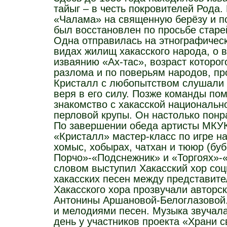
тайыг – в честь покровителей Рода
«Чалама» на священную берёзу и п
был восстановлен по просьбе старе
Одна отправилась на этнографическ
видах жилищ хакасского народа, о 
изваянию «Ах-тас», возраст которог
разлома и по поверьям народов, п
Кристалл с любопытством слушали л
веря в его силу. Позже команды по
знакомство с хакасской национальн
перловой крупы. Он настолько понр
По завершении обеда артисты МКУК
«Кристалл» мастер-класс по игре н
хомыс, хобырах, чатхан и тююр (б
Порчо»-«Подснежник» и «Торгоях»-
словом выступил Хакасский хор со
хакасских песен между представите
Хакасского хора прозвучали авторс
Антонины Аршановой-Белоглазовой. 
и мелодиями песен. Музыка звучала
день у участников проекта «Храни 