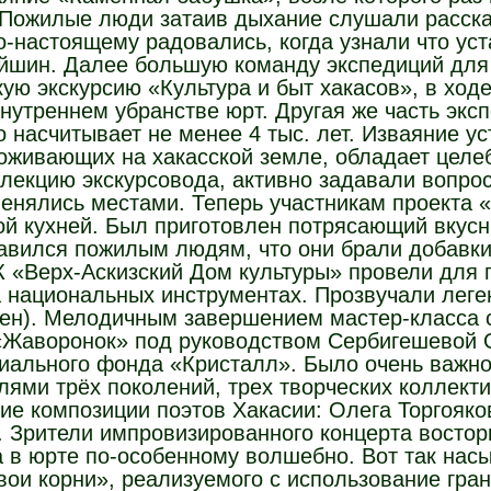
. Пожилые люди затаив дыхание слушали расск
о-настоящему радовались, когда узнали что у
йшин. Далее большую команду экспедиций для 
ую экскурсию «Культура и быт хакасов», в ход
внутреннем убранстве юрт. Другая же часть эк
о насчитывает не менее 4 тыс. лет. Изваяние у
роживающих на хакасской земле, обладает цел
екцию экскурсовода, активно задавали вопрос
менялись местами. Теперь участникам проекта 
ой кухней. Был приготовлен потрясающий вкусн
авился пожилым людям, что они брали добавки,
 «Верх-Аскизский Дом культуры» провели для 
а национальных инструментах. Прозвучали лег
убен). Мелодичным завершением мастер-класса 
«Жаворонок» под руководством Сербигешевой 
циального фонда «Кристалл». Было очень важн
лями трёх поколений, трех творческих коллект
кие композиции поэтов Хакасии: Олега Торгояко
Зрители импровизированного концерта восторг
 в юрте по-особенному волшебно. Вот так нас
свои корни», реализуемого с использование гра