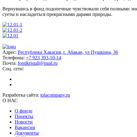
Вернувшись в фонд подопечные чувствовали себя полными эне
суеты и насладиться прекрасными дарами природы.
Адрес:
Республика Хакасия, г. Абакан, ул Пушкина, 36
Телефоны:
+7 923 393-10-14
Почта:
fondkristall@mail.ru
Соц. сети:
Разработка сайта:
tolacompany.ru
О НАС
О фонде
Проекты
Новости
Вакансии
Документы