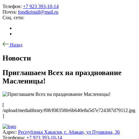
Телефон:
+7 923 393-10-14
Почта:
fondkristall@mail.ru
Соц. сети:
Назад
Новости
Приглашаем Всех на празднование
Масленицы!
[
/upload/medialibrary/f08/f08358fe6b640e8a5d7e724387d79112.jpg
]
Адрес:
Республика Хакасия, г. Абакан, ул Пушкина, 36
Телефоны:
+7 923 393-10-14