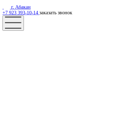
г. Абакан
+7 923 393-10-14
заказать звонок
Наш фонд
Помощь
Акции
Контакты