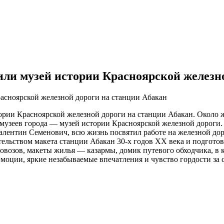
и музей истории Красноярской железно
рии Красноярской железной дороги на станции Абакан. Около 
узеев города — музей истории Красноярской железной дороги. 
Валентин Семенович, всю жизнь посвятил работе на железной дор
тельством макета станции Абакан 30-х годов ХХ века и подгото
возов, макеты жилья — казармы, домик путевого обходчика, в к
моции, яркие незабываемые впечатления и чувство гордости за 