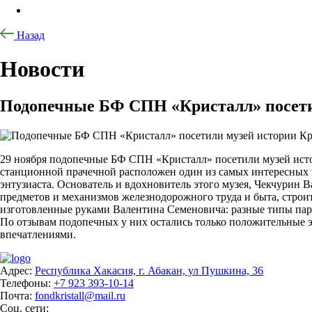
Назад
Новости
Подопечные БФ СПН «Кристалл» посетил
29 ноября подопечные БФ СПН «Кристалл» посетили музей исто
станционной прачечной расположен один из самых интересных м
энтузиаста. Основатель и вдохновитель этого музея, Чекчурин 
предметов и механизмов железнодорожного труда и быта, строи
изготовленные руками Валентина Семеновича: разные типы паро
По отзывам подопечных у них остались только положительные э
впечатлениями.
Адрес:
Республика Хакасия, г. Абакан, ул Пушкина, 36
Телефоны:
+7 923 393-10-14
Почта:
fondkristall@mail.ru
Соц. сети: