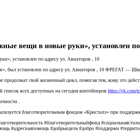
ные вещи в новые руки», установлен по а
», был установлен по адресу ул. Авиаторов , 10 ФРЕГАТ — Шко
е продолжат свой жизненный цикл, помогая тем, кому это дейс
ый список всех доступных на сегодня контейнеров
https://vk.com
ичности .
ализуется благотворительным фондом «Кристалл» при поддержк
лаготворительность #благотворительныйфонд #социальнаястол
омощь #адреснаяпомощь #добрыедела #добро #поддержи #террит