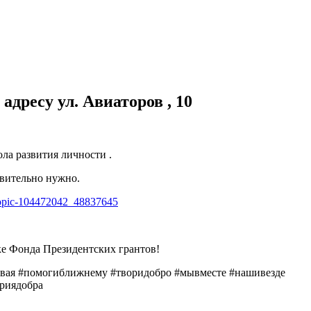
дресу ул. Авиаторов , 10
ла развития личности .
твительно нужно.
/topic-104472042_48837645
е Фонда Президентских грантов!
овая #помогиближнему #творидобро #мывместе #нашивезде
ориядобра