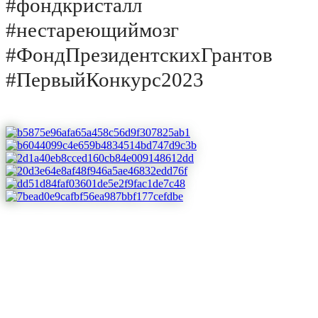
#фондкристалл
#нестареющиймозг
#ФондПрезидентскихГрантов
#ПервыйКонкурс2023