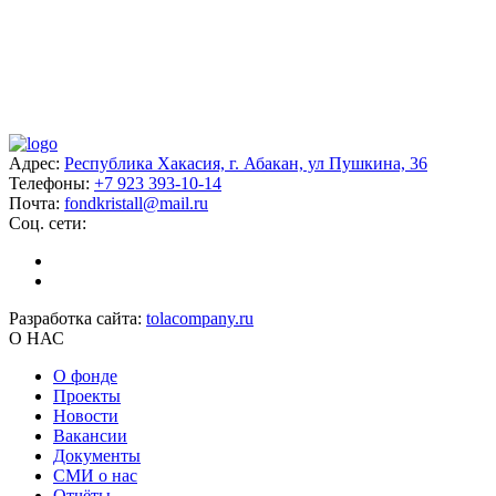
Адрес:
Республика Хакасия, г. Абакан, ул Пушкина, 36
Телефоны:
+7 923 393-10-14
Почта:
fondkristall@mail.ru
Соц. сети:
Разработка сайта:
tolacompany.ru
О НАС
О фонде
Проекты
Новости
Вакансии
Документы
СМИ о нас
Отчёты