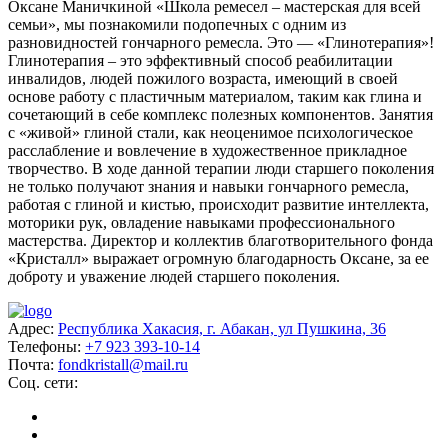
Оксане Маничкиной «Школа ремесел – мастерская для всей
семьи», мы познакомили подопечных с одним из
разновидностей гончарного ремесла. Это — «Глинотерапия»!
Глинотерапия – это эффективный способ реабилитации
инвалидов, людей пожилого возраста, имеющий в своей
основе работу с пластичным материалом, таким как глина и
сочетающий в себе комплекс полезных компонентов. Занятия
с «живой» глиной стали, как неоценимое психологическое
расслабление и вовлечение в художественное прикладное
творчество. В ходе данной терапии люди старшего поколения
не только получают знания и навыки гончарного ремесла,
работая с глиной и кистью, происходит развитие интеллекта,
моторики рук, овладение навыками профессионального
мастерства. Директор и коллектив благотворительного фонда
«Кристалл» выражает огромную благодарность Оксане, за ее
доброту и уважение людей старшего поколения.
Адрес:
Республика Хакасия, г. Абакан, ул Пушкина, 36
Телефоны:
+7 923 393-10-14
Почта:
fondkristall@mail.ru
Соц. сети: