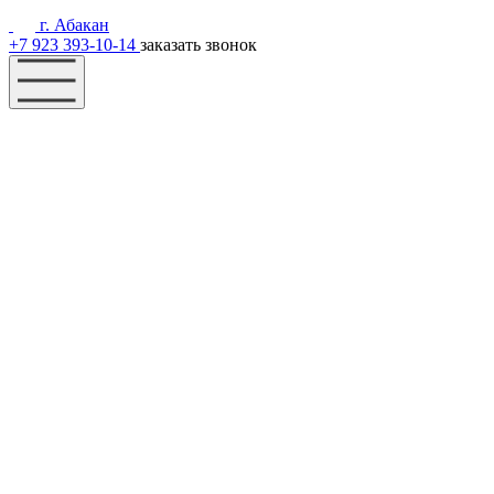
г. Абакан
+7 923 393-10-14
заказать звонок
Наш фонд
Помощь
Акции
Контакты