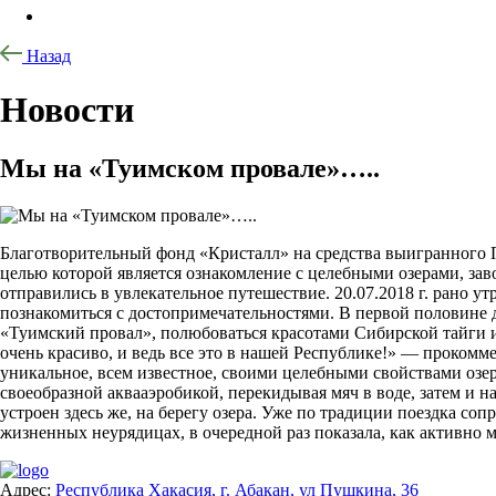
Назад
Новости
Мы на «Туимском провале»…..
Благотворительный фонд «Кристалл» на средства выигранного 
целью которой является ознакомление с целебными озерами, за
отправились в увлекательное путешествие. 20.07.2018 г. рано 
познакомиться с достопримечательностями. В первой половине 
«Туимский провал», полюбоваться красотами Сибирской тайги и 
очень красиво, и ведь все это в нашей Республике!» — проком
уникальное, всем известное, своими целебными свойствами оз
своеобразной аквааэробикой, перекидывая мяч в воде, затем и н
устроен здесь же, на берегу озера. Уже по традиции поездка со
жизненных неурядицах, в очередной раз показала, как активно 
Адрес:
Республика Хакасия, г. Абакан, ул Пушкина, 36