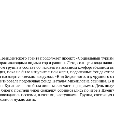
Президентского гранта продолжает проект: «Социальный туризм
вораживающими видами гор и равнин. Лето, солнце и вода наши 
утром группа в составе 60 человек на заказном комфортабельном
дня, пока не было изнурительной жары, подопечные фонда отпра
насладится свежим воздухом. «Вид бездонного, изумрудного озе
ментировала подопечная фонда Наталья Михайловна Усынина. В п
еро. Купание — это была лишь малая часть программы. День по
а берегу, прыгали через скакалку, соревновались по игре в Джен
провождалась песнями, плясками, частушками. Группа, состоящая 
можно и нужно жить.