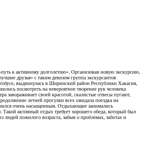
-путь к активному долголетию». Организовав новую экскурсию,
лучшие друзья» с таким девизом группа экскурсантов
 автобусе, выдвинулась в Ширинский район Республики Хакасия,
вились посмотреть на невероятное творение рук человека
ра завораживает своей красотой, скалистые отвесы пугают,
родолжение летней прогулки всех ожидала поездка на
лучился очень насыщенным. Отдыхающие занимались
гу. Такой активный отдых требует хорошего обеда, который был
из людей пожилого возраста, забыв о проблемах, заботах и