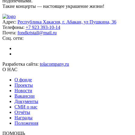
подопечными.
Такие концерты — настоящее украшение жизни!
Адрес:
Республика Хакасия, г. Абакан, ул Пушкина, 36
Телефоны:
+7 923 393-10-14
Почта:
fondkristall@mail.ru
Соц. сети:
Разработка сайта:
tolacompany.ru
О НАС
О фонде
Проекты
Новости
Вакансии
Документы
СМИ о нас
Отчёты
Награды
Положения
ПОМОЩЬ