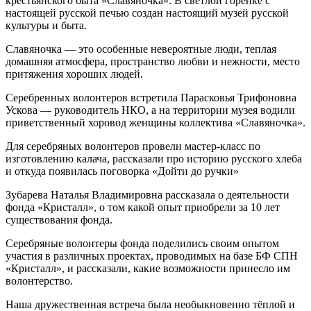
крестьянского быта «Славяночка». В светлой горенке с
настоящей русской печью создан настоящий музей русской
культуры и быта.
Славяночка — это особенные невероятные люди, теплая
домашняя атмосфера, пространство любви и нежности, место
притяжения хороших людей.
Серебренных волонтеров встретила Парасковья Трифоновна
Ускова — руководитель НКО, а на территории музея водили
приветственный хоровод женщины коллектива «Славяночка».
Для серебряных волонтеров провели мастер-класс по
изготовлению калача, рассказали про историю русского хлеба
и откуда появилась поговорка «Дойти до ручки»
Зубарева Наталья Владимировна рассказала о деятельности
фонда «Кристалл», о том какой опыт приобрели за 10 лет
существования фонда.
Серебряные волонтеры фонда поделились своим опытом
участия в различных проектах, проводимых на базе БФ СПН
«Кристалл», и рассказали, какие возможности принесло им
волонтерство.
Наша дружественная встреча была необыкновенно тёплой и