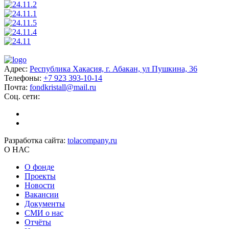
Адрес:
Республика Хакасия, г. Абакан, ул Пушкина, 36
Телефоны:
+7 923 393-10-14
Почта:
fondkristall@mail.ru
Соц. сети:
Разработка сайта:
tolacompany.ru
О НАС
О фонде
Проекты
Новости
Вакансии
Документы
СМИ о нас
Отчёты