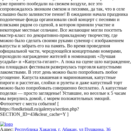
уже принято пообедали на свежем воздухе, все это
сопровождалось звонким смехом и песнями, да так, что в селе
слышно было заливистое пение! В ожидании начала праздника
подопечные фонда организовали свой концерт с песнями и
плясками рядом со сценой, в котором приняли участие и
некоторые местные сельчане. Все желающие могли посетить
мастер-класс по декоративно-прикладному творчеству, где
можно было сделать своими руками сувенир с изображением
капусты и забрать его на память. Во время проведения
официальной части, чередующейся концертными номерами,
проходило награждение жителей в номинациях «Лучшая
усадьба» и «Капуста-гигант». А пока на сцене шло награждение,
на площадках фестиваля развернулась торговля капустными
лакомствами. В этот день можно было попробовать любое
угощение. Капуста квашеная и маринованная, капустные
пироги и расстегаи, слойки и рулеты и даже капустный торт
можно было попробовать совершенно бесплатно. А капустные
поделки — просто загляденье! Уставшие, но веселые к 5 часам
мы вернулись домой, с морем положительных эмоций.
Фотоотчет с места события! [
https://fondkristall.ru/galereya/section.php?
SECTION_ID=43&clear_cache=Y ]
Адрес:
Республика Хакасия, г. Абакан, ул Пушкина, 36