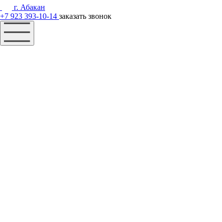
г. Абакан
+7 923 393-10-14
заказать звонок
Наш фонд
Помощь
Акции
Контакты