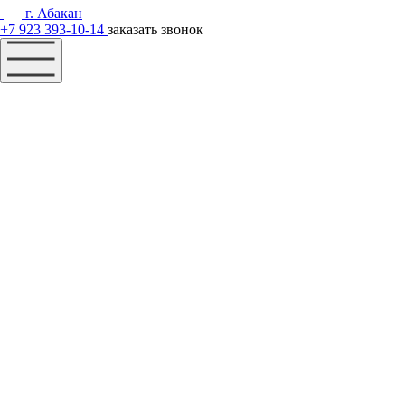
г. Абакан
+7 923 393-10-14
заказать звонок
Наш фонд
Помощь
Акции
Контакты