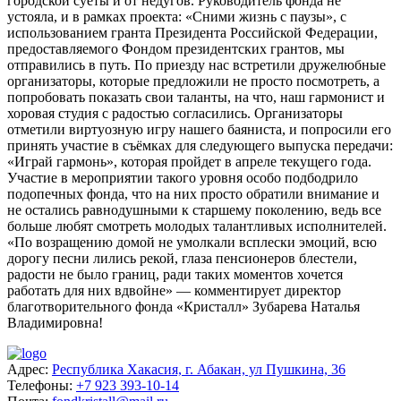
городской суеты и от недугов. Руководитель фонда не
устояла, и в рамках проекта: «Сними жизнь с паузы», с
использованием гранта Президента Российской Федерации,
предоставляемого Фондом президентских грантов, мы
отправились в путь. По приезду нас встретили дружелюбные
организаторы, которые предложили не просто посмотреть, а
попробовать показать свои таланты, на что, наш гармонист и
хоровая студия с радостью согласились. Организаторы
отметили виртуозную игру нашего баяниста, и попросили его
принять участие в съёмках для следующего выпуска передачи:
«Играй гармонь», которая пройдет в апреле текущего года.
Участие в мероприятии такого уровня особо подбодрило
подопечных фонда, что на них просто обратили внимание и
не остались равнодушными к старшему поколению, ведь все
больше любят смотреть молодых талантливых исполнителей.
«По возращению домой не умолкали всплески эмоций, всю
дорогу песни лились рекой, глаза пенсионеров блестели,
радости не было границ, ради таких моментов хочется
работать для них вдвойне» — комментирует директор
благотворительного фонда «Кристалл» Зубарева Наталья
Владимировна!
Адрес:
Республика Хакасия, г. Абакан, ул Пушкина, 36
Телефоны:
+7 923 393-10-14