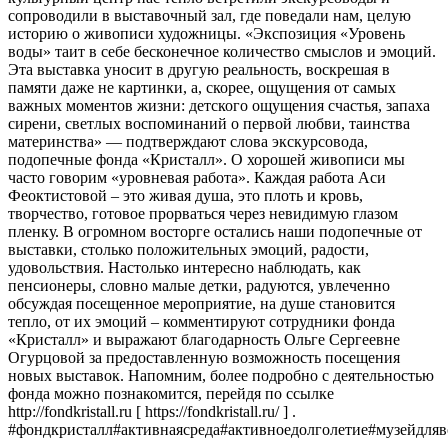
сопроводили в выставочный зал, где поведали нам, целую
историю о живописи художницы. «Экспозиция «Уровень
воды» таит в себе бесконечное количество смыслов и эмоций.
Эта выставка уносит в другую реальность, воскрешая в
памяти даже не картинки, а, скорее, ощущения от самых
важных моментов жизни: детского ощущения счастья, запаха
сирени, светлых воспоминаний о первой любви, таинства
материнства» — подтверждают слова экскурсовода,
подопечные фонда «Кристалл». О хорошей живописи мы
часто говорим «уровневая работа». Каждая работа Аси
Феоктистовой – это живая душа, это плоть и кровь,
творчество, готовое прорваться через невидимую глазом
пленку. В огромном восторге остались наши подопечные от
выставки, столько положительных эмоций, радости,
удовольствия. Настолько интересно наблюдать, как
пенсионеры, словно малые детки, радуются, увлеченно
обсуждая посещенное мероприятие, на душе становится
тепло, от их эмоций – комментируют сотрудники фонда
«Кристалл» и выражают благодарность Ольге Сергеевне
Огурцовой за предоставленную возможность посещения
новых выставок. Напомним, более подробно с деятельностью
фонда можно познакомится, перейдя по ссылке
http://fondkristall.ru [ https://fondkristall.ru/ ] .
#фондкристалл#активнаясреда#активноедолголетие#музейдля