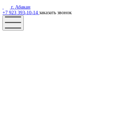
г. Абакан
+7 923 393-10-14
заказать звонок
Наш фонд
Помощь
Акции
Контакты