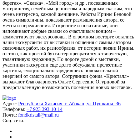
берегах», «Сказка», «Мой город» и др., посвященных
материнству, семейным ценностям и народным сказкам, что
очень интересно, каждой женщине. Работы Ирины Беловой
очень символичны, показывают размышления автора, ее
мечты и переживания. Искренние и позитивные, они
напоминают добрые сказки со счастливым концом –
комментируют экскурсоводы. В огромном восторге остались
наши экскурсанты от выставки и общения с самим автором
сказочных работ, их разнообразия, от истории жизни Ирины,
от того, как простой бухгалтер превратился в творческую,
талантливую художницу. По дороге домой с выставки,
участники экскурсии еще долго обсуждали прелестные
картины, эмоционально зарядившись положительной
энергией от самого автора. Сотрудники фонда «Кристалл»
выражают благодарность Ольге Сергеевне Огурцовой за
предоставленную возможность посещения новых выставок.
Адрес:
Республика Хакасия, г. Абакан, ул Пушкина, 36
Телефоны:
+7 923 393-10-14
Почта:
fondkristall@mail.ru
Соц. сети: