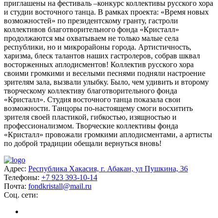
приглашены на фестиваль –конкурс коллективы русского хора
и студии восточного танца. В рамках проекта: «Время новых
возможностей» по президентскому гранту, гастроли
коллективов благотворительного фонда «Кристалл»
продолжаются мы охватываем не только малые села
республики, но и микрорайоны города. Артистичность,
харизма, блеск талантов наших гастролеров, собрав шквал
восторженных аплодисментов! Коллектив русского хора
своими громкими и веселыми песнями подняли настроение
зрителям зала, вызвали улыбку. Было, чем удивить и второму
творческому коллективу благотворительного фонда
«Кристалл». Студия восточного танца показала свои
возможности. Танцоры по-настоящему смоги восхитить
зрителя своей пластикой, гибкостью, изящностью и
профессионализмом. Творческие коллективы фонда
«Кристалл» провожали громкими аплодисментами, а артисты
по доброй традиции обещали вернуться вновь!
Адрес:
Республика Хакасия, г. Абакан, ул Пушкина, 36
Телефоны:
+7 923 393-10-14
Почта:
fondkristall@mail.ru
Соц. сети: