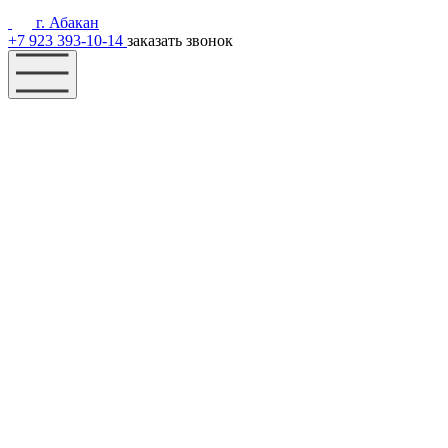
г. Абакан
+7 923 393-10-14
заказать звонок
Наш фонд
Помощь
Акции
Контакты