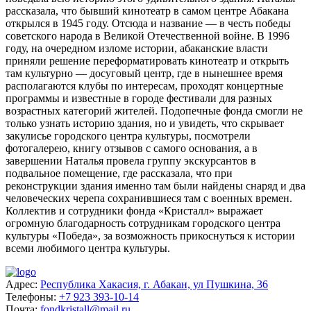
рассказала, что бывший кинотеатр в самом центре Абакана
открылся в 1945 году. Отсюда и название — в честь победы
советского народа в Великой Отечественной войне. В 1996
году, на очередном изломе истории, абаканские власти
приняли решение переформатировать кинотеатр и открыть
там культурно — досуговый центр, где в нынешнее время
располагаются клубы по интересам, проходят концертные
программы и известные в городе фестивали для разных
возрастных категорий жителей. Подопечные фонда смогли не
только узнать историю здания, но и увидеть, что скрывает
закулисье городского центра культуры, посмотрели
фотогалерею, книгу отзывов с самого основания, а в
завершении Наталья провела группу экскурсантов в
подвальное помещение, где рассказала, что при
реконструкции здания именно там были найдены снаряд и два
человеческих черепа сохранившиеся там с военных времен.
Коллектив и сотрудники фонда «Кристалл» выражает
огромную благодарность сотрудникам городского центра
культуры «Победа», за возможность прикоснуться к истории
всеми любимого центра культуры.
Адрес:
Республика Хакасия, г. Абакан, ул Пушкина, 36
Телефоны:
+7 923 393-10-14
Почта:
fondkristall@mail.ru