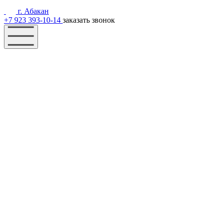
г. Абакан
+7 923 393-10-14
заказать звонок
Наш фонд
Помощь
Акции
Контакты