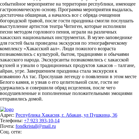
событийное мероприятие на территории республики, имеющее
гастрономическую основу. Программа мероприятия выдалась,
достаточна обширная, а началось все с обряда очищения
богородской травой, после гости праздника смогли послушать
выступление артистов театра Читиген, которые исполняли
песни методом горлового пения, играли на различных
хакасских национальных инструментах. В музее-заповеднике
для гостей была проведена экскурсия по этнографическому
комплексу «Хакасский аал». Люди пожилого возраста
познакомились с культурой, бытом, традициями и обычаями
хакасского народа. Экскурсанты познакомились с хакасской
кухней и узнали о традиционных продуктов хакасов – талгане,
айран, угре. Завершением праздника стала экскурсия к
изваянию Ах тас. Прослушав легенду о появлении в этом месте
Белого камня, и узнав о его целительной силе, гости не
удержались и совершили обряд исцеления, после чего
воодушевленные и пополненные положительными эмоциями
отправились домой.
Адрес:
Республика Хакасия, г. Абакан, ул Пушкина, 36
Телефоны:
+7 923 393-10-14
Почта:
fondkristall@mail.ru
Соц. сети: