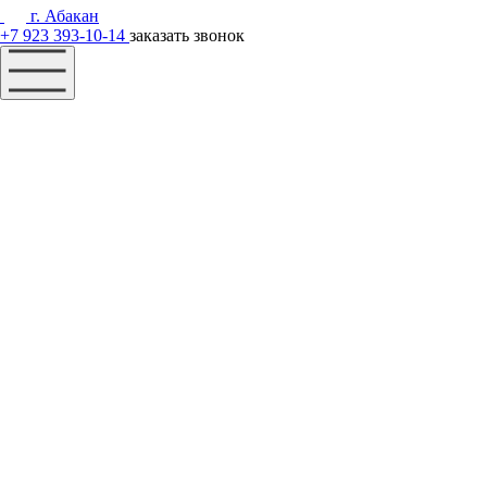
г. Абакан
+7 923 393-10-14
заказать звонок
Наш фонд
Помощь
Акции
Контакты