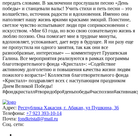
передать словами. В заключении прослушали песню «День
победы» и станцевали вальс! Учить стихи и петь песни – это
волшебство, источник радости и вдохновения. Именно она
наполняет нашу жизнь яркими красками эмоций. Поистине,
светлое чувство испытывают люди при соприкосновении с
искусством. «Мне 63 года, но всю свою сознательную жизнь я
люблю поэзию. Она помогает мне в трудные минуты,
вдохновляет, успокаивает, дает веру в будущее. Я ни разу еще
не пропустила ни одного занятия, так как они все
разнообразные, интересные» — комментирует Грушевская
Галина. Все мероприятия реализуются в рамках программы
благотворительного фонда «Кристалл»: «Содействие
активному долголетию и повышения качества жизни людям
пожилого возраста»! Коллектив благотворительного фонда
«Кристалл» поздравляет всех с наступающим праздником
Днем Великой Победы!
#фондкристалл#творидобро#деньпобеды#часпоэзии#активная
Адрес:
Республика Хакасия, г. Абакан, ул Пушкина, 36
Телефоны:
+7 923 393-10-14
Почта:
fondkristall@mail.ru
Соц. сети: