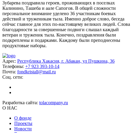
Зубарева поздравила героев, проживающих в поселках
Калинино, Ташеба и аале Сапогов. В общей сложности
персональное внимание уделено 36 участникам боевых
действий и труженикам тыла. Именно доброе слово, беседа
сейчас главное для этих по-настоящему великих людей. Слова
благодарности за совершенные подвиги слышал каждый
ветеран и труженик тыла. Конечно, поздравления были
подкреплены и подарками. Каждому были преподнесены
продуктовые наборы.
Адрес:
Республика Хакасия, г. Абакан, ул Пушкина, 36
Телефоны:
+7 923 393-10-14
Почта:
fondkristall@mail.ru
Соц. сети:
Разработка сайта:
tolacompany.ru
О НАС
О фонде
Проекты
Новости