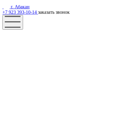
г. Абакан
+7 923 393-10-14
заказать звонок
Наш фонд
Помощь
Акции
Контакты