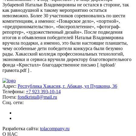
Зубаревой Натальи Владимировны не остался в стороне, так
как равнодушной к такому мероприятию остаться
невозможно. Более 30 участников соревновались по шести
компетенциям, а именно: «Поварское дело», «портной»,
«предпринимательство», «бисероплетение», «фотограф-
репортер», «художественный дизайн». После подведения
итогов и объявления победителей Наталья Владимировна
вручила подарки, а именно, это были настоящие планшеты,
чему особенные дети победители конкурса были безумно
рады. Хакасский колледж профессиональных технологий,
экономики и сервиса вручили директору благотворительного
фонда «Кристалл» благодарственное письмо [ /upload/
грамота.pdf ] .
Адрес:
Республика Хакасия, г. Абакан, ул Пушкина, 36
Телефоны:
+7 923 393-10-14
Почта:
fondkristall@mail.ru
Соц. сети:
Разработка сайта:
tolacompany.ru
О НАС