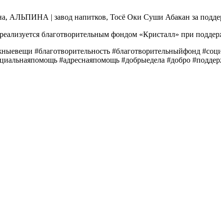
на, АЛЬПИНА | завод напитков, Тосё Оки Суши Абакан за поддер
реализуется благотворительным фондом «Кристалл» при поддер
жныевещи #благотворительность #благотворительныйфонд #соц
социальнаяпомощь #адреснаяпомощь #добрыедела #добро #подде