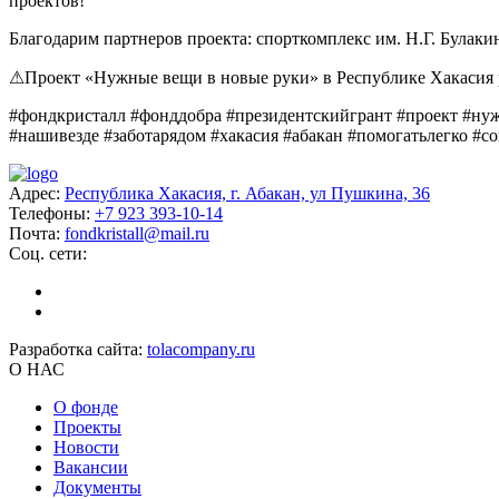
проектов!
Благодарим партнеров проекта: спорткомплекс им. Н.Г. Булаки
⚠Проект «Нужные вещи в новые руки» в Республике Хакасия 
#фондкристалл #фонддобра #президентскийгрант #проект #ну
#нашивезде #заботарядом #хакасия #абакан #помогатьлегко #
Адрес:
Республика Хакасия, г. Абакан, ул Пушкина, 36
Телефоны:
+7 923 393-10-14
Почта:
fondkristall@mail.ru
Соц. сети:
Разработка сайта:
tolacompany.ru
О НАС
О фонде
Проекты
Новости
Вакансии
Документы