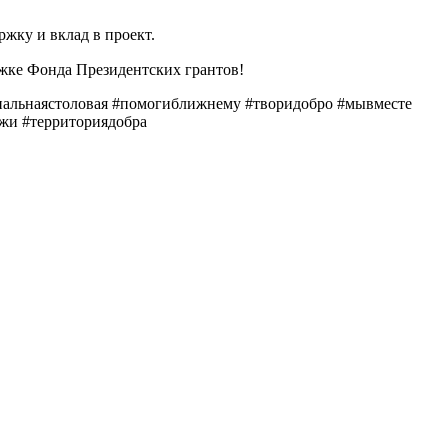
жку и вклад в проект.
жке Фонда Президентских грантов!
иальнаястоловая #помогиближнему #творидобро #мывместе
ржи #территориядобра