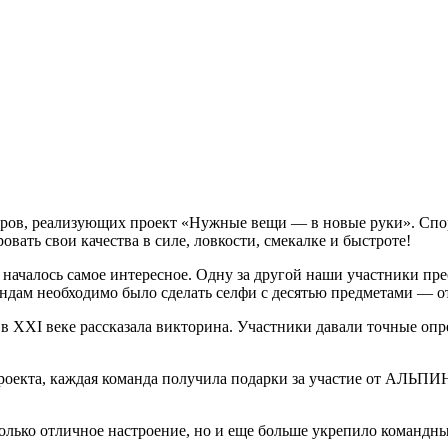
теров, реализующих проект «Нужные вещи — в новые руки». Сп
ровать свои качества в силе, ловкости, смекалке и быстроте!
 началось самое интересное. Одну за другой наши участники пре
андам необходимо было сделать селфи с десятью предметами — о
в XXI веке рассказала викторина. Участники давали точные оп
проекта, каждая команда получила подарки за участие от АЛЬПИ
олько отличное настроение, но и еще больше укрепило командн