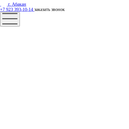
г. Абакан
+7 923 393-10-14
заказать звонок
Наш фонд
Помощь
Акции
Контакты