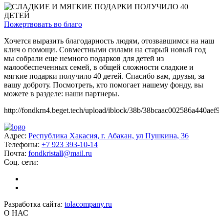
Пожертвовать во благо
Хочется выразить благодарность людям, отозвавшимся на наш
клич о помощи. Совместными силами на старый новый год
мы собрали еще немного подарков для детей из
малообеспеченных семей, в общей сложности сладкие и
мягкие подарки получило 40 детей. Спасибо вам, друзья, за
вашу доброту. Посмотреть, кто помогает нашему фонду, вы
можете в разделе: наши партнеры.
http://fondkrn4.beget.tech/upload/iblock/38b/38bcaac002586a440aef
Адрес:
Республика Хакасия, г. Абакан, ул Пушкина, 36
Телефоны:
+7 923 393-10-14
Почта:
fondkristall@mail.ru
Соц. сети:
Разработка сайта:
tolacompany.ru
О НАС